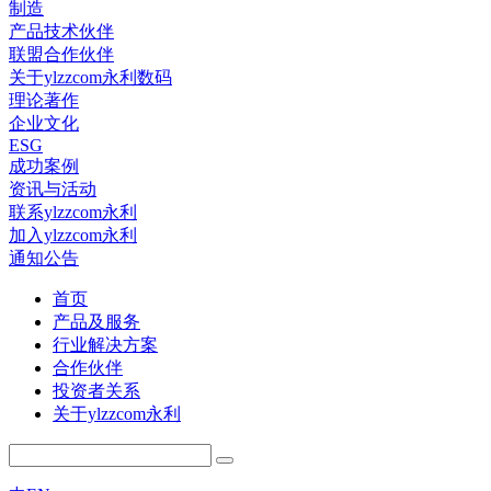
制造
产品技术伙伴
联盟合作伙伴
关于ylzzcom永利数码
理论著作
企业文化
ESG
成功案例
资讯与活动
联系ylzzcom永利
加入ylzzcom永利
通知公告
首页
产品及服务
行业解决方案
合作伙伴
投资者关系
关于ylzzcom永利