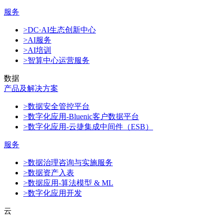
服务
>DC·AI生态创新中心
>AI服务
>AI培训
>智算中心运营服务
数据
产品及解决方案
>数据安全管控平台
>数字化应用-Bluenic客户数据平台
>数字化应用-云捷集成中间件（ESB）
服务
>数据治理咨询与实施服务
>数据资产入表
>数据应用-算法模型 & ML
>数字化应用开发
云